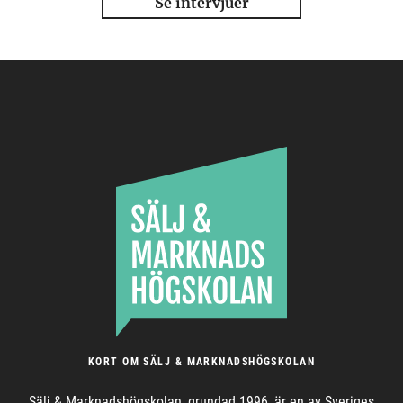
Se intervjuer
KORT OM SÄLJ & MARKNADSHÖGSKOLAN
Sälj & Marknadshögskolan, grundad 1996, är en av Sveriges