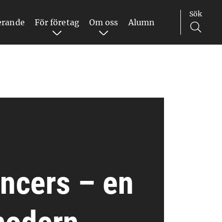
Sök
erande
För företag
Om oss
Alumn
encers – en