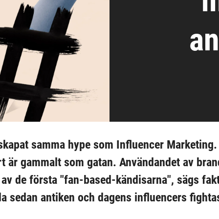
m
an
skapat samma hype som Influencer Marketing. 
ort är gammalt som gatan. Användandet av bran
a av de första "fan-based-kändisarna", sägs fakt
da sedan antiken och dagens influencers fight