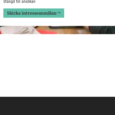
Stängd för ansökan
Skicka intresseanmälan