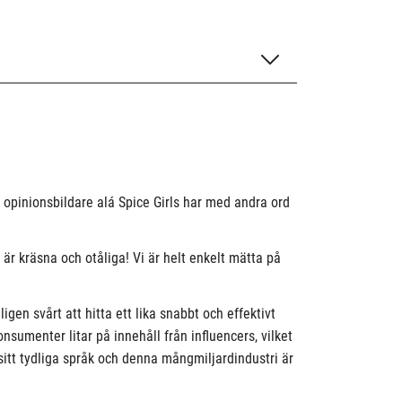
e opinionsbildare alá Spice Girls har med andra ord
k är kräsna och otåliga! Vi är helt enkelt mätta på
en svårt att hitta ett lika snabbt och effektivt
sumenter litar på innehåll från influencers, vilket
sitt tydliga språk och denna mångmiljardindustri är