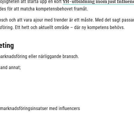
öjligheten att starta upp en kort
YH-utbildning inom just Influen
es för att matcha kompetensbehovet framåt.
ch och att vara ajour med trender är ett måste. Med det sagt passar 
ring. Ett hett och aktuellt område – där ny kompetens behövs.
eting
marknadsföring eller närliggande bransch.
land annat;
 marknadsföringsinsatser med influencers