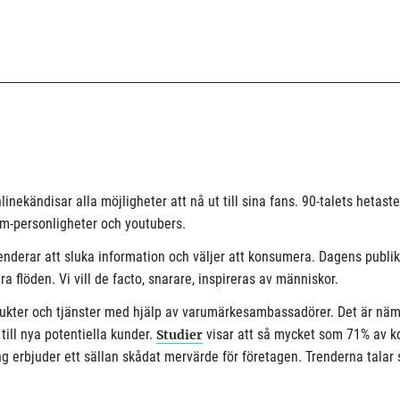
inekändisar alla möjligheter att nå ut till sina fans. 90-talets hetast
gram-personligheter och youtubers.
i tenderar att sluka information och väljer att konsumera. Dagens publi
a flöden. Vi vill de facto, snarare, inspireras av människor.
dukter och tjänster med hjälp av varumärkesambassadörer. Det är nämlig
till nya potentiella kunder.
visar att så mycket som 71% av kon
Studier
g erbjuder ett sällan skådat mervärde för företagen. Trenderna talar 