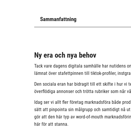
Sammanfattning
Ny era och nya behov
Tack vare dagens digitala samhälle har nutidens onl
lämnat över stafettpinnen till tiktok-profiler, inst
Den sociala eran har bidragit till ett skifte i hur v
överflödiga annonser och trötta rubriker som når vår
Idag ser vi allt fler företag marknadsföra både pro
sätt att pinpointa sin målgrupp och samtidigt nå ut 
gör att den här typ av word-of-mouth marknadsförin
här för att stanna.