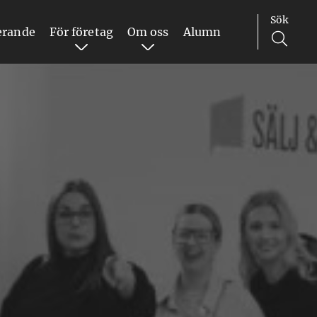
Sök
erande
För företag
Om oss
Alumn