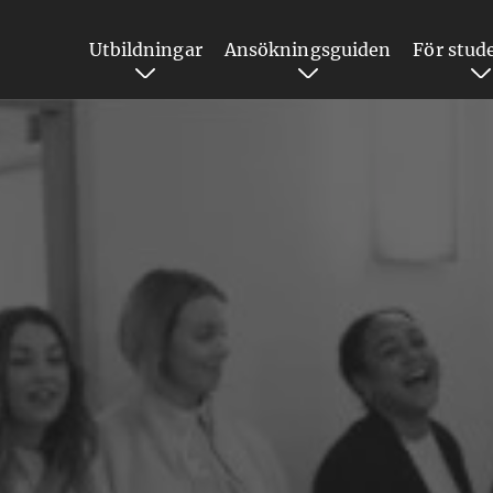
Utbildningar
Ansökningsguiden
För stud