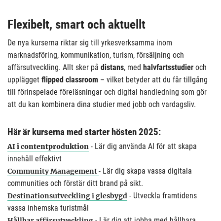
Flexibelt, smart och aktuellt
De nya kurserna riktar sig till yrkesverksamma inom
marknadsföring, kommunikation, turism, försäljning och
affärsutveckling. Allt sker på
distans
, med
halvfartsstudier
och
upplägget
flipped classroom
– vilket betyder att du får tillgång
till förinspelade föreläsningar och digital handledning som gör
att du kan kombinera dina studier med jobb och vardagsliv.
Här är kurserna med starter hösten 2025:
- Lär dig använda AI för att skapa
AI i contentproduktion
innehåll effektivt
- Lär dig skapa vassa digitala
Community Management
communities och förstär ditt brand på sikt.
- Utveckla framtidens
Destinations­utveckling i glesbygd
vassa inhemska turistmål
- Lär dig att jobba med hållbara
Hållbar affärsutveckling