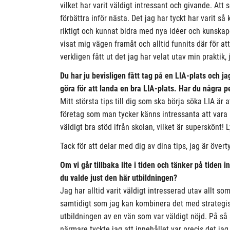
vilket har varit väldigt intressant och givande. At
förbättra inför nästa. Det jag har tyckt har varit så
riktigt och kunnat bidra med nya idéer och kunska
visat mig vägen framåt och alltid funnits där för att
verkligen fått ut det jag har velat utav min praktik
Du har ju bevisligen fått tag på en LIA-plats och ja
göra för att landa en bra LIA-plats. Har du några 
Mitt största tips till dig som ska börja söka LIA är 
företag som man tycker känns intressanta att vara p
väldigt bra stöd ifrån skolan, vilket är superskönt!
Tack för att delar med dig av dina tips, jag är öv
Om vi går tillbaka lite i tiden och tänker på tiden
du valde just den här utbildningen?
Jag har alltid varit väldigt intresserad utav allt so
samtidigt som jag kan kombinera det med strategi
utbildningen av en vän som var väldigt nöjd. På så
närmare tyckte jag att innehållet var precis det jag 