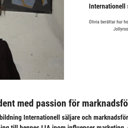
Internationell
Olivia berättar hur h
Jollyro
dent med passion för marknadsfö
utbildning Internationell säljare och marknadsfö
ing till hennes LIA inom influencer marketing, d