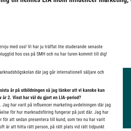
ntervju med oss! Vi har ju träffat lite studerande senaste
 pluggtid hos oss på SMH och nu har turen kommit till dig!
arknadshögskolan där jag går internationell säljare och
 sista år på utbildningen så jag tänker att vi kanske kan
 år 2. Visst har väl du gjort en LIA-period?
ul. Jag har varit på influencer marketing-avdelningen där jag
åelse för hur marknadsföring fungerar på just där. Jag har
 för att sedan presentera till kund, som tex nu har varit
 är att hitta rätt person, på rätt plats vid rätt tidpunkt