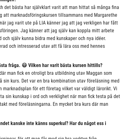
h det bästa har självklart varit att man hittat så många fina
jag att marknadsföringskursen tillsammans med Margarethe
är jag varit ute på LIA känner jag att jag verkligen har fått
öringen. Jag känner att jag själv kan koppla mitt arbete
ed och själv kunna bidra med kunskaper och nya idéer.
erad och intresserad utav att få lära oss med hennes
sta fråga. 😃 Vilken har varit bästa kursen hittills?
där man fick en otroligt bra utbildning utav Maggan som
å sin kurs. Det var en bra kombination utav föreläsning med
 marknadsplan för ett företag vilket var väldigt lärorikt. Vi
a sin kunskap i ord och verklighet när man fick testa på det
takt med föreläsningarna. En mycket bra kurs där man
andet kanske inte känns superkul? Har du något ess i
äsningar, för att man får med sig bra verktyg från