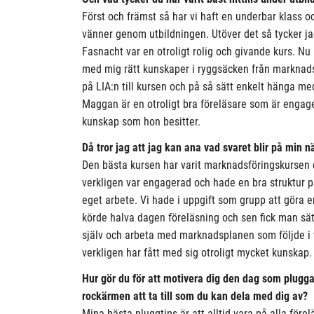
Först och främst så har vi haft en underbar klass oc
vänner genom utbildningen. Utöver det så tycker 
Fasnacht var en otroligt rolig och givande kurs. Nu n
med mig rätt kunskaper i ryggsäcken från marknadsf
på LIA:n till kursen och på så sätt enkelt hänga m
Maggan är en otroligt bra föreläsare som är engag
kunskap som hon besitter.
Då tror jag att jag kan ana vad svaret blir på min nä
Den bästa kursen har varit marknadsföringskursen 
verkligen var engagerad och hade en bra struktur p
eget arbete. Vi hade i uppgift som grupp att göra en
körde halva dagen föreläsning och sen fick man sätt
själv och arbeta med marknadsplanen som följde i 
verkligen har fått med sig otroligt mycket kunskap.
Hur gör du för att motivera dig den dag som plugg
rockärmen att ta till som du kan dela med dig av?
Mina bästa pluggtips är att alltid vara på alla förel