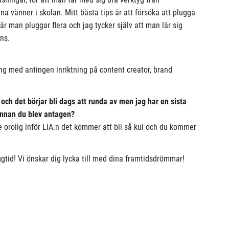
ina vänner i skolan. Mitt bästa tips är att försöka att plugga
r man pluggar flera och jag tycker själv att man lär sig
ans.
g med antingen inriktning på content creator, brand
r och det börjar bli dags att runda av men jag har en sista
 innan du blev antagen?
 orolig inför LIA:n det kommer att bli så kul och du kommer
ggtid! Vi önskar dig lycka till med dina framtidsdrömmar!