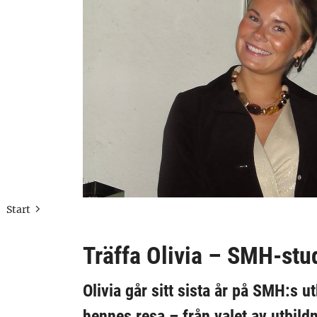
Start
Träffa Olivia – SMH-stu
Olivia går sitt sista år på SMH:s 
hennes resa – från valet av utbildn