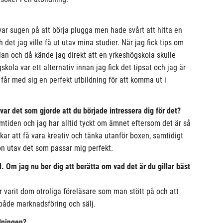
var sugen på att börja plugga men hade svårt att hitta en
det jag ville få ut utav mina studier. När jag fick tips om
an och då kände jag direkt att en yrkeshögskola skulle
kola var ett alternativ innan jag fick det tipsat och jag är
får med sig en perfekt utbildning för att komma ut i
ar det som gjorde att du började intressera dig för det?
amtiden och jag har alltid tyckt om ämnet eftersom det är så
kar att få vara kreativ och tänka utanför boxen, samtidigt
on utav det som passar mig perfekt.
al. Om jag nu ber dig att berätta om vad det är du gillar bäst
 varit dom otroliga föreläsare som man stött på och att
både marknadsföring och sälj.
ldningen?