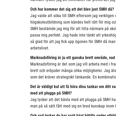
Och hur kommer det sig att det blev just SMH då?
Jag valde att söka till SMH eftersom jag verkligen 
högskoleutbildning som kändes helt rätt för mig och 
SMH bestämde jag mig för att titta närmare på skol
passa mig perfekt. Jag hade inte tänkt att yrkeshögs
så glad för att jag fick upp ögonen för SMH då man 
arbetslivet.
Marknadsföring är ju ett ganska brett område, vad v
Marknadsföring är det som jag vill arbeta med i fr
brett och erbjuder många olika möjligheter. Jag äls
som det kräver strategiskt tänkande. En kombinati
Det är väldigt kul att få höra dina tankar om ditt v
med att plugga på SMH?
Jag tycker att det bästa med att plugga på SMH har
man på så sätt fått med sig en bred kunskap inom 
Och vad tycker du har varit bäst hittills under utbi