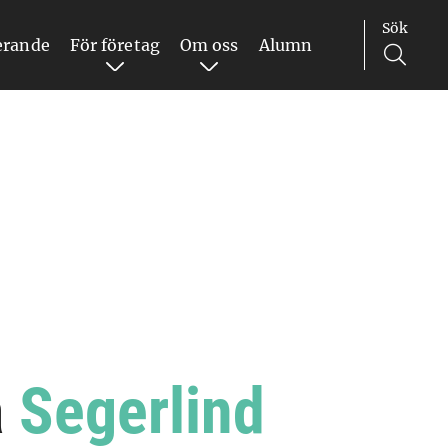
Sök
erande
För företag
Om oss
Alumn
a
Segerlind