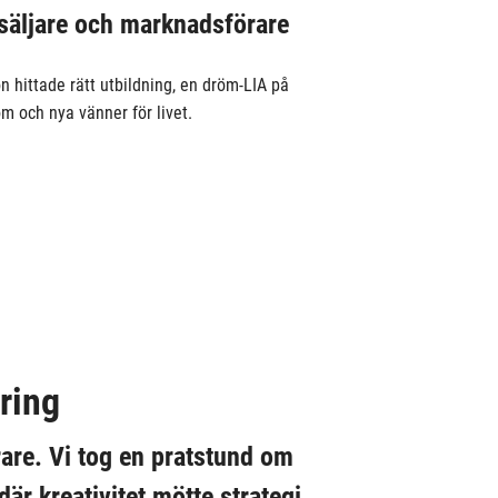
 säljare och marknadsförare
on hittade rätt utbildning, en dröm-LIA på
om och nya vänner för livet.
ring
rare. Vi tog en pratstund om
är kreativitet mötte strategi.