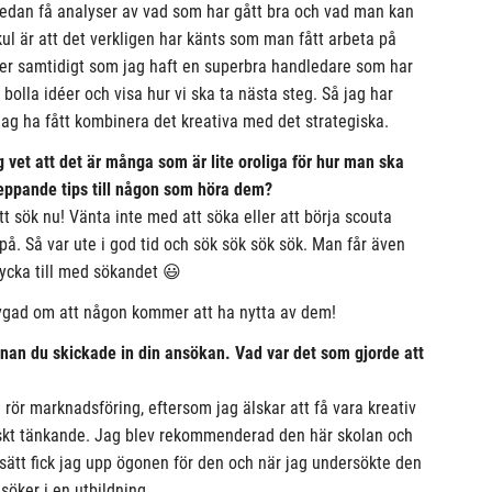
t sedan få analyser av vad som har gått bra och vad man kan
 kul är att det verkligen har känts som man fått arbeta på
per samtidigt som jag haft en superbra handledare som har
 bolla idéer och visa hur vi ska ta nästa steg. Så jag har
, jag ha fått kombinera det kreativa med det strategiska.
g vet att det är många som är lite oroliga för hur man ska
peppande tips till någon som höra dem?
att sök nu! Vänta inte med att söka eller att börja scouta
å. Så var ute i god tid och sök sök sök sök. Man får även
 Lycka till med sökandet 😃
ertygad om att någon kommer att ha nytta av dem!
 innan du skickade in din ansökan. Vad var det som gjorde att
m rör marknadsföring, eftersom jag älskar att få vara kreativ
skt tänkande. Jag blev rekommenderad den här skolan och
 sätt fick jag upp ögonen för den och när jag undersökte den
söker i en utbildning.