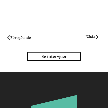
Nästa
Post navigation
Föregående
Se intervjuer