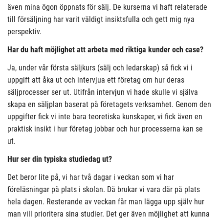
även mina ögon öppnats för sälj. De kurserna vi haft relaterade
till försäljning har varit väldigt insiktsfulla och gett mig nya
perspektiv.
Har du haft möjlighet att arbeta med riktiga kunder och case?
Ja, under vår första säljkurs (sälj och ledarskap) så fick vi i
uppgift att åka ut och intervjua ett företag om hur deras
säljprocesser ser ut. Utifrån intervjun vi hade skulle vi själva
skapa en säljplan baserat på företagets verksamhet. Genom den
uppgifter fick vi inte bara teoretiska kunskaper, vi fick även en
praktisk insikt i hur företag jobbar och hur processerna kan se
ut.
Hur ser din typiska studiedag ut?
Det beror lite på, vi har två dagar i veckan som vi har
föreläsningar på plats i skolan. Då brukar vi vara där på plats
hela dagen. Resterande av veckan får man lägga upp själv hur
man vill prioritera sina studier. Det ger även möjlighet att kunna